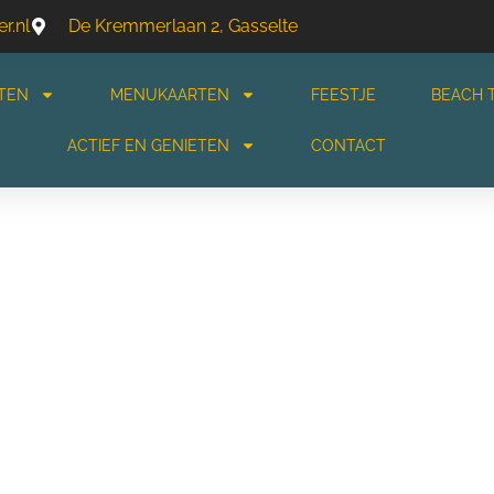
r.nl
De Kremmerlaan 2, Gasselte
TEN
MENUKAARTEN
FEESTJE
BEACH 
ACTIEF EN GENIETEN
CONTACT
KANTIEPARK
DE 
ONTDEK DEZE VERBORGEN PAREL 
HARTJE DRENTHE!