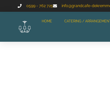
0599 - 762 725
info@grandcafe-dekremme
HOME
CATERING / ARRANGEMEN
VA